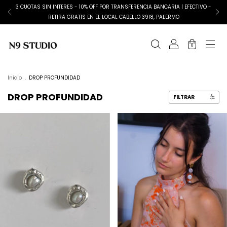
3 CUOTAS SIN INTERES - 10% OFF POR TRANSFERENCIA BANCARIA | EFECTIVO -
RETIRA GRATIS EN EL LOCAL CABELLO 3918, PALERMO
0
Inicio
.
DROP PROFUNDIDAD
DROP PROFUNDIDAD
FILTRAR