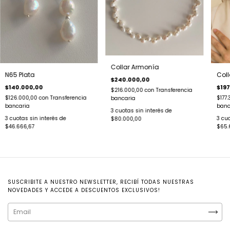
Collar Armonía
N65 Plata
Coll
$240.000,00
$140.000,00
$197
$216.000,00
con
Transferencia
$126.000,00
con
Transferencia
$177
bancaria
bancaria
banc
3
cuotas sin interés de
3
cuotas sin interés de
3
cuo
$80.000,00
$46.666,67
$65.
SUSCRIBITE A NUESTRO NEWSLETTER, RECIBÍ TODAS NUESTRAS
NOVEDADES Y ACCEDE A DESCUENTOS EXCLUSIVOS!