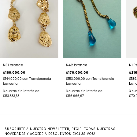
N31 bronce
N42 bronce
N1 P
$160.000,00
$170.000,00
$21
$144.000,00
con
Transferencia
$153.000,00
con
Transferencia
$189
bancaria
bancaria
banc
3
cuotas sin interés de
3
cuotas sin interés de
3
cuo
$53.333,33
$56.666,67
$70.
SUSCRIBITE A NUESTRO NEWSLETTER, RECIBÍ TODAS NUESTRAS
NOVEDADES Y ACCEDE A DESCUENTOS EXCLUSIVOS!