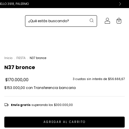
BELLO 3918, PALERMO
0
Inicio
.
FIESTA
.
N37 bronce
N37 bronce
$170.000,00
3
cuotas sin interés de
$56.666,67
$153.000,00
con
Transferencia bancaria
Envío gratis
superando los
$300.000,00