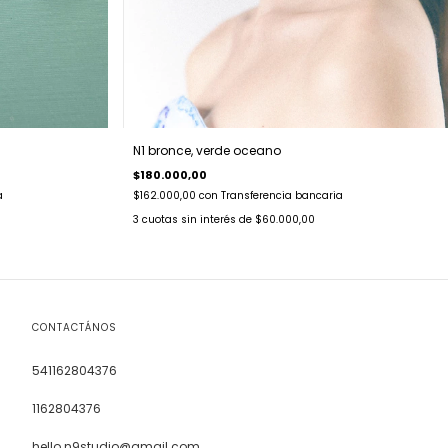
N1 bronce, verde oceano
$180.000,00
a
$162.000,00
con
Transferencia bancaria
3
cuotas sin interés de
$60.000,00
CONTACTÁNOS
541162804376
1162804376
hello.n9studio@gmail.com