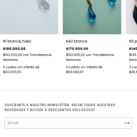
N1 bronce, hielo
N42 bronce
N3 p
$180.000,00
$170.000,00
$14
$162.000,00
con
Transferencia
$153.000,00
con
Transferencia
$126
bancaria
bancaria
banc
3
cuotas sin interés de
3
cuotas sin interés de
3
cuo
$60.000,00
$56.666,67
$46.
SUSCRIBITE A NUESTRO NEWSLETTER, RECIBÍ TODAS NUESTRAS
NOVEDADES Y ACCEDE A DESCUENTOS EXCLUSIVOS!